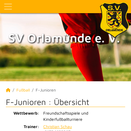
SV Orlamünde e. V.
Fußball
F-Junioren
F-Junioren :
Übersicht
Wettbewerb:
Freundschaftsspiele und
Kinderfußballturniere
Trainer:
Christian Schau