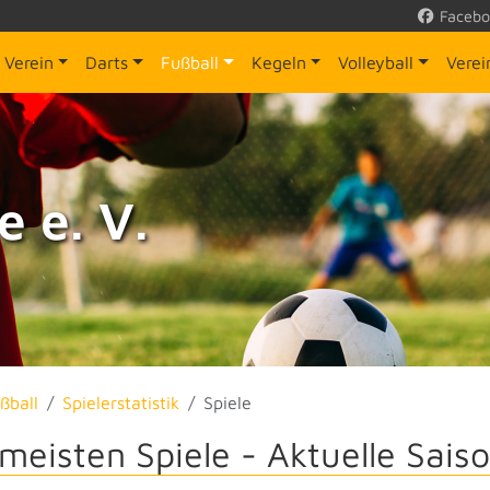
Facebo
Verein
Darts
Fußball
Kegeln
Volleyball
Vere
 e. V.
ßball
Spielerstatistik
Spiele
 meisten Spiele -
Aktuelle Sais