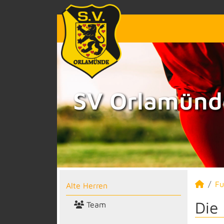
SV Orlamünde
Fu
Alte Herren
Die
Team