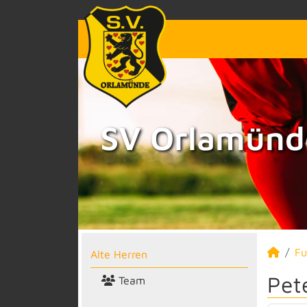
SV Orlamünde
Fu
Alte Herren
Pet
Team