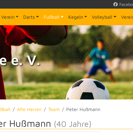
Facebo
Verein
Darts
Fußball
Kegeln
Volleyball
Vere
 e. V.
ßball
Alte Herren
Team
Peter Hußmann
er Hußmann
(40 Jahre)