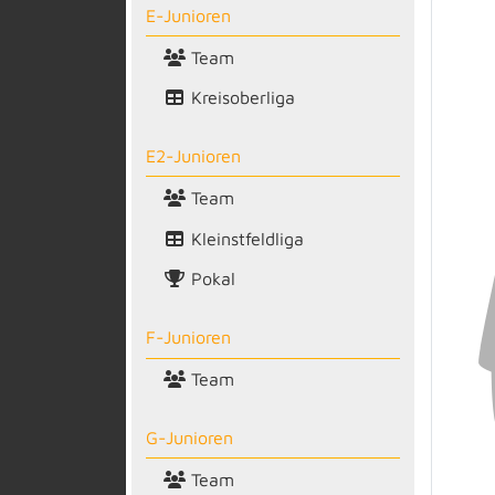
E-Junioren
Team
Kreisoberliga
E2-Junioren
Team
Kleinstfeldliga
Pokal
F-Junioren
Team
G-Junioren
Team