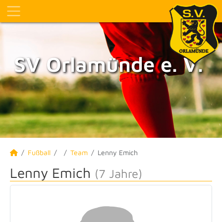
SV Orlamünde e. V.
Fußball
Team
Lenny Emich
Lenny Emich
(7 Jahre)