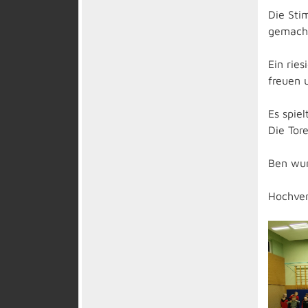
Die Sti
gemacht
Ein rie
freuen 
Es spiel
Die Tore
Ben wur
Hochver