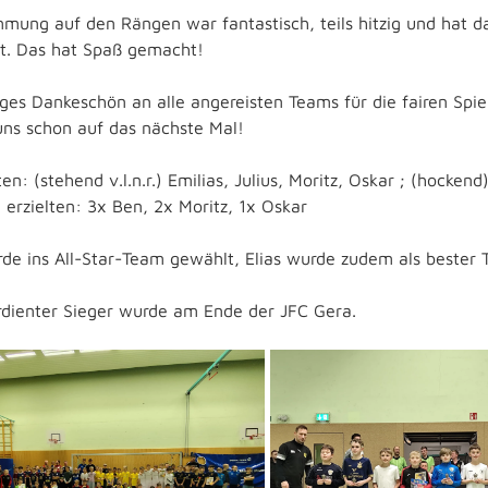
mmung auf den Rängen war fantastisch, teils hitzig und hat d
. Das hat Spaß gemacht!
siges Dankeschön an alle angereisten Teams für die fairen Spi
uns schon auf das nächste Mal!
ten: (stehend v.l.n.r.) Emilias, Julius, Moritz, Oskar ; (hockend)
 erzielten: 3x Ben, 2x Moritz, 1x Oskar
de ins All-Star-Team gewählt, Elias wurde zudem als bester T
dienter Sieger wurde am Ende der JFC Gera.