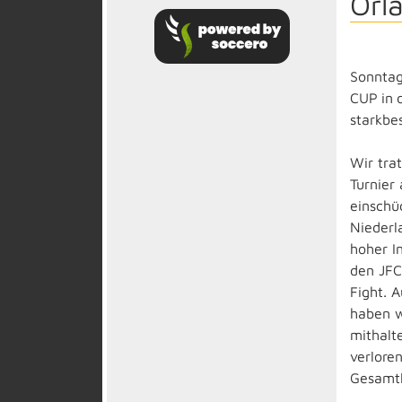
Orl
Sonntag
CUP
in
starkbe
Wir tra
Turnier
einschü
Niederl
hoher I
den JFC
Fight. 
haben w
mithalt
verlore
Gesamtl