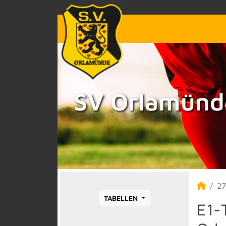
SV Orlamünde
27
TABELLEN
E1-