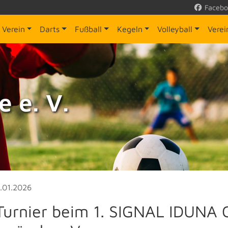
Facebo
Verein
Darts
Fußball
Kegeln
Volleyball
Vere
 e. V.
.01.2026
Turnier beim 1. SIGNAL IDUNA 